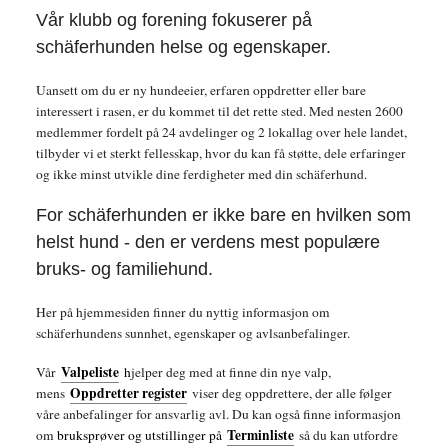
Vår klubb og forening fokuserer på
schäferhunden helse og egenskaper.
Uansett om du er ny hundeeier, erfaren oppdretter eller bare
interessert i rasen, er du kommet til det rette sted. Med nesten 2600
medlemmer fordelt på 24 avdelinger og 2 lokallag over hele landet,
tilbyder vi et sterkt fellesskap, hvor du kan få støtte, dele erfaringer
og ikke minst utvikle dine ferdigheter med din schäferhund.
For schäferhunden er ikke bare en hvilken som
helst hund - den er verdens mest populære
bruks- og familiehund.
Her på hjemmesiden finner du nyttig informasjon om
schäferhundens sunnhet, egenskaper og avlsanbefalinger.
Valpeliste
Vår
h
jelper deg med at finne din nye valp,
Oppdretter register
mens
viser deg oppdret
tere, der alle følger
våre anbefalinger for ansvarlig avl. Du kan også finne informasjon
Terminliste
om
bruksprøver og utstillinger på
så du kan utfordre