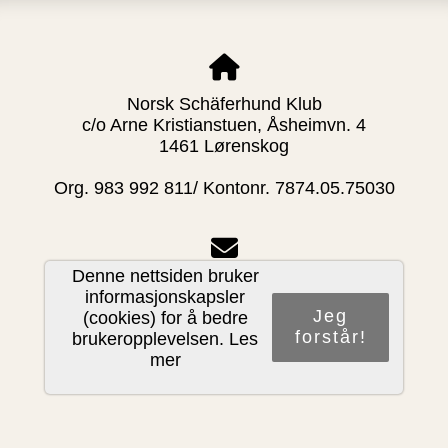
Norsk Schäferhund Klub
c/o Arne Kristianstuen, Åsheimvn. 4
1461 Lørenskog
Org. 983 992 811/ Kontonr. 7874.05.75030
Denne nettsiden bruker
post@nschk.no
informasjonskapsler
Jeg
(cookies) for å bedre
forstår!
brukeropplevelsen.
Les
mer
Del nettside