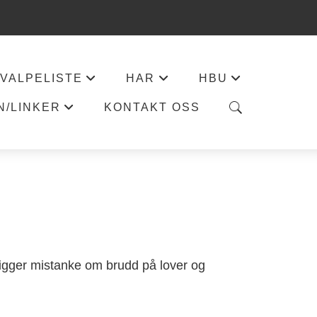
VALPELISTE
HAR
HBU
+
+
+
N/LINKER
KONTAKT OSS
+
eligger mistanke om brudd på lover og