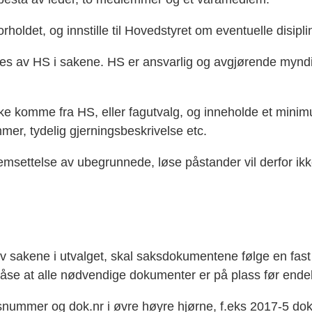
oldet, og innstille til Hovedstyret om eventuelle disipli
es av HS i sakene. HS er ansvarlig og avgjørende myndigh
ekke komme fra HS, eller fagutvalg, og inneholde et mini
er, tydelig gjerningsbeskrivelse etc.
settelse av ubegrunnede, løse påstander vil derfor ikke 
v sakene i utvalget, skal saksdokumentene følge en fast 
åse at alle nødvendige dokumenter er på plass før endel
nummer og dok.nr i øvre høyre hjørne,
f.eks
2017-5 dok