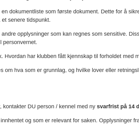
ha en dokumentliste som første dokument. Dette for å sik
 et senere tidspunkt.
r andre opplysninger som kan regnes som sensitive.
Dis
il personvernet.
k. Hvordan har klubben fått kjennskap til forholdet med m
s om hva som er grunnlag, og hvilke lover eller retnings
er, kontakter DU person / kennel med ny
svarfrist på 14
innhentet og som er relevant for saken. Opplysninger
fr