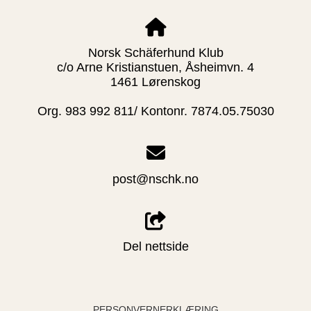
Norsk Schäferhund Klub
c/o Arne Kristianstuen, Åsheimvn. 4
1461 Lørenskog
Org. 983 992 811/ Kontonr. 7874.05.75030
post@nschk.no
Del nettside
PERSONVERNERKLÆRING