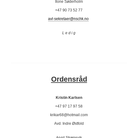
Ilone Søderholm
+47 90 73 52 77
avl-sekretaer@nschk.no
L e d i g
Ordensråd
Kristin Karlsen
+47 97 17 97 58
krikar68@hotmail.com
Avd. Indre Østfold
Arvid Strømsvik