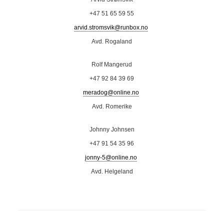
+47 51 65 59 55
arvid.stromsvik@runbox.no
Avd. Rogaland
Rolf Mangerud
+47 92 84 39 69
meradog@online.no
Avd. Romerike
Johnny Johnsen
+47 91 54 35 96
jonny-5@online.no
Avd. Helgeland