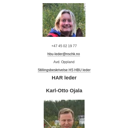
+47 45 02 19 77
hbu-leder@nschk.no
Avd. Oppland
Stillingsbeskrivelse HS HBU leder
HAR leder
Karl-Otto Ojala