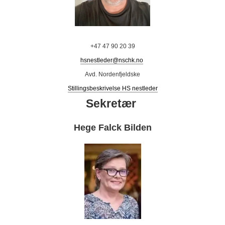
+47 47 90 20 39
hsnestleder@nschk.no
Avd. Nordenfjeldske
Stillingsbeskrivelse HS nestleder
Sekretær
Hege Falck Bilden