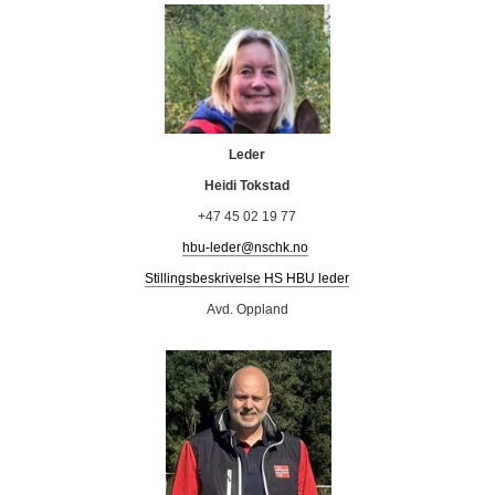
Leder
Heidi Tokstad
+47 45 02 19 77
hbu-leder@nschk.no
Stillingsbeskrivelse HS HBU leder
Avd. Oppland