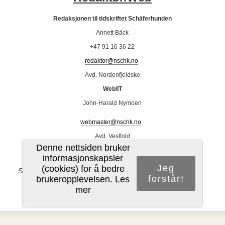
Redaksjonen til tidskriftet Schäferhunden
Annett Bäck
+47 91 16 36 22
redaktor@nschk.no
Avd. Nordenfjeldske
Web/IT
John-Harald Nymoen
webmaster@nschk.no
Avd. Vestfold
Denne nettsiden bruker
informasjonskapsler
Jeg
(cookies) for å bedre
Sist oppdatert 21.04.2026 kl. 14:27
forstår!
brukeropplevelsen.
Les
mer