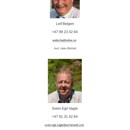
Leif Belgen
+47 99 23 42 84
welincha@online.no
Avd. Indre Østfold
Svein Egil Vagle
+47 91 31 42 84
svein-egil.vagle@archerwell.com