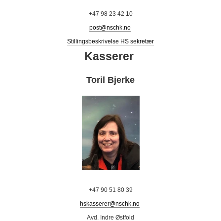
+47 98 23 42 10
post@nschk.no
Stillingsbeskrivelse HS sekretær
Kasserer
Toril Bjerke
+47 90 51 80 39
hskasserer@nschk.no
Avd. Indre Østfold