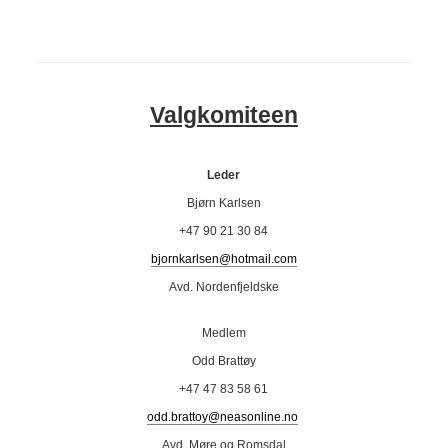
Valgkomiteen
Leder
Bjørn Karlsen
+47 90 21 30 84
bjornkarlsen@hotmail.com
Avd. Nordenfjeldske
Medlem
Odd Brattøy
+47 47 83 58 61
odd.brattoy@neasonline.no
Avd. Møre og Romsdal