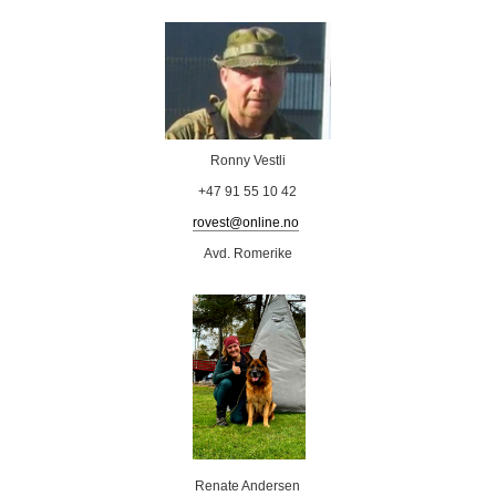
Ronny Vestli
+47 91 55 10 42
rovest@online.no
Avd. Romerike
Renate Andersen