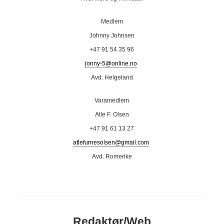
Medlem
Johnny Johnsen
+47 91 54 35 96
jonny-5@online.no
Avd. Helgeland
Varamedlem
Atle F. Olsen
+47 91 61 13 27
atlefurnesolsen@gmail.com
Avd. Romerike
Redaktør/Web