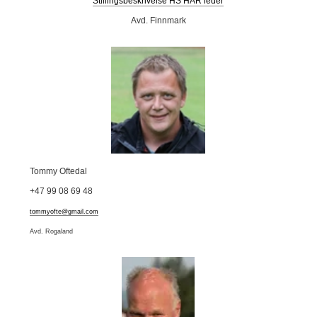
Stillingsbeskrivelse HS HAR leder
Avd. Finnmark
Tommy Oftedal
+47 99 08 69 48
tommyofte@gmail.com
Avd. Rogaland