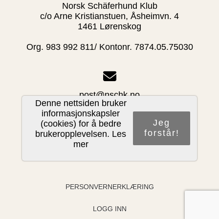
Norsk Schäferhund Klub
c/o Arne Kristianstuen, Åsheimvn. 4
1461 Lørenskog
Org. 983 992 811/ Kontonr. 7874.05.75030
post@nschk.no
Denne nettsiden bruker
informasjonskapsler
Jeg
(cookies) for å bedre
forstår!
brukeropplevelsen.
Les
Del nettside
mer
PERSONVERNERKLÆRING
LOGG INN