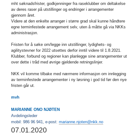
mht søknadsfrister, godkjenninger fra raseklubber om deltakelse
av deres raser på utstillinger og endringer i arrangementer
gjennom året.
Videre at den enkelte arrangør i større grad skal kunne håndtere
egne terminfestede arrangement selv, uten å måtte gå via NKKs
administrasjon.
Fristen for å søke om/legge inn utstillinger, lydighets- og
agilitystevner for 2022 utsettes derfor inntil videre til 1.8.2021.
Klubber, forbund og regioner kan planlegge sine arrangementer ut
over dette i tråd med øvrige gjeldende retningslinjer.
NKK vil komme tilbake med nærmere informasjon om innlegging
av terminfestede arrangementer i ny løsning i god tid før den nye
fristen går ut.
mvh
MARIANNE ONO NJØTEN
Avdelingsleder
mobil: 986 96 941, e-post:
marianne.njoten@nkk.no
07.01.2020