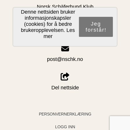
Norsk Schäferhund Klub
Denne nettsiden bruker
c/o Arne Kristianstuen, Åsheimvn. 4
informasjonskapsler
1461 Lørenskog
Jeg
(cookies) for å bedre
forstår!
brukeropplevelsen.
Les
Org. 983 992 811/ Kontonr. 7874.05.75030
mer
post@nschk.no
Del nettside
PERSONVERNERKLÆRING
LOGG INN