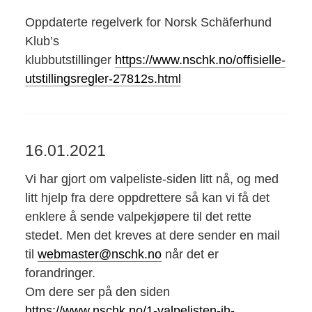
Oppdaterte regelverk for Norsk Schäferhund
Klub’s
klubbutstillinger
https://www.nschk.no/offisielle-
utstillingsregler-27812s.html
16.01.2021
Vi har gjort om valpeliste-siden litt nå, og med
litt hjelp fra dere oppdrettere så kan vi få det
enklere å sende valpekjøpere til det rette
stedet. Men det kreves at dere sender en mail
til
webmaster@nschk.no
når det er
forandringer.
Om dere ser på den siden
https://www.nschk.no/1-valpelisten-jh-