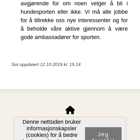
avgjørende for om noen velger å bli i
hundesporten eller ikke. Vi må alle jobbe
for å tiltrekke oss nye interessenter og for
å beholde våre aktive gjennom å være
gode ambassadører for sporten.
Sist oppdatert 12.10.2019 kl. 15:14
Norsk Schäferhund Klub
Denne nettsiden bruker
c/o Arne Kristianstuen, Åsheimvn. 4
informasjonskapsler
Jeg
1461 Lørenskog
(cookies) for å bedre