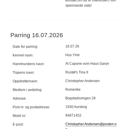
kontakt om du er interessert i ein
spennande valp!
Parring 16.07.2026
16.07.26
Dato for parring:
Hus Ymir
Kennel navn:
Al Capone vom Haus Garyn
Hannhundens navn:
Rustøl's Tina II
Tispens navn:
Christopher Andersen
Oppdretternavn:
Romerike
Medlem i avdeling:
Bogstadsvingen 28
Adresse:
1930 Aurskog
Post nr. og postadresse:
94971452
Mobil nr:
Christopher.Andersen@posten.n
E-post: