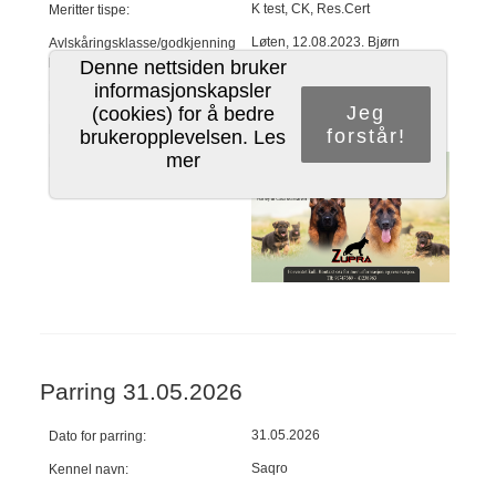
K test, CK, Res.Cert
Meritter tispe:
Løten, 12.08.2023. Bjørn
Avlskåringsklasse/godkjenning
Lundberget.
hvor og når:
Denne nettsiden bruker
informasjonskapsler
99
HD Index tispe:
Jeg
(cookies) for å bedre
Arendal
Hvor er parring foretatt:
forstår!
brukeropplevelsen.
Les
mer
Egne kommentarer:
Parring 31.05.2026
31.05.2026
Dato for parring:
Saqro
Kennel navn: