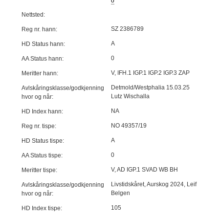
o
Nettsted:
SZ 2386789
Reg nr. hann:
A
HD Status hann:
0
AA Status hann:
V, IFH.1 IGP.1 IGP.2 IGP.3 ZAP
Meritter hann:
Detmold/Westphalia 15.03.25
Avlskåringsklasse/godkjenning
Lutz Wischalla
hvor og når:
NA
HD Index hann:
NO 49357/19
Reg nr. tispe:
A
HD Status tispe:
0
AA Status tispe:
V, AD IGP.1 SVAD WB BH
Meritter tispe:
Livstidskåret, Aurskog 2024, Leif
Avlskåringsklasse/godkjenning
Belgen
hvor og når:
105
HD Index tispe: