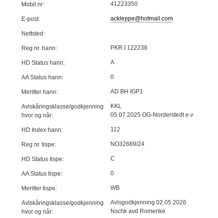
41223350
Mobil nr:
ackleppe@hotmail.com
E-post:
Nettsted:
PKR.I 122238
Reg nr. hann:
A
HD Status hann:
0
AA Status hann:
AD BH IGP1
Meritter hann:
KKL
Avlskåringsklasse/godkjenning
05.07.2025 OG-Norderstedt e.v
hvor og når:
112
HD Index hann:
NO32669/24
Reg nr. tispe:
C
HD Status tispe:
0
AA Status tispe:
WB
Meritter tispe:
Avlsgodkjenning 02.05.2026
Avlskåringsklasse/godkjenning
Nschk avd Romerike
hvor og når: