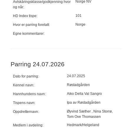
Norge NV
Avlskåringsklasse/godkjenning hvor
og når:
101
HD Index tispe:
Norge
Hvor er parring foretatt:
Egne kommentarer:
Parring 24.07.2026
24.07.2025
Dato for parring:
Røstadgården
Kennel navn:
Aiko Della Val Sangro
Hannhundens navn:
Ipa av Røstadgården
Tispens navn:
Øyvind Sæther , Nina Storrø,
Oppdretternavn:
Tom Ove Thomassen
Hedmark/Helgeland
Medlem i avdeling: