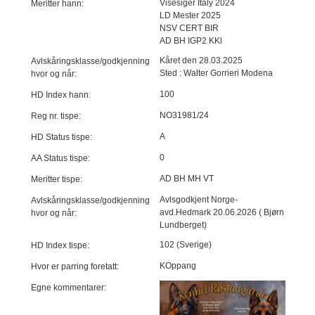
Visesiger Italy 2024
Meritter hann:
LD Mester 2025
NSV CERT BIR
AD BH IGP2 KKl
Kåret den 28.03.2025
Avlskåringsklasse/godkjenning
Sted : Walter Gorrieri Modena
hvor og når:
100
HD Index hann:
NO31981/24
Reg nr. tispe:
A
HD Status tispe:
0
AA Status tispe:
AD BH MH VT
Meritter tispe:
Avlsgodkjent Norge-
Avlskåringsklasse/godkjenning
avd.Hedmark 20.06.2026 ( Bjørn
hvor og når:
Lundberget)
102 (Sverige)
HD Index tispe:
KOppang
Hvor er parring foretatt:
Egne kommentarer: