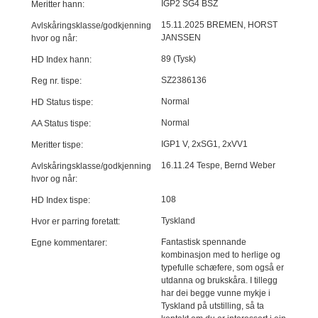
IGP2 SG4 BSZ
Meritter hann:
15.11.2025 BREMEN, HORST
Avlskåringsklasse/godkjenning
JANSSEN
hvor og når:
89 (Tysk)
HD Index hann:
SZ2386136
Reg nr. tispe:
Normal
HD Status tispe:
Normal
AA Status tispe:
IGP1 V, 2xSG1, 2xVV1
Meritter tispe:
16.11.24 Tespe, Bernd Weber
Avlskåringsklasse/godkjenning
hvor og når:
108
HD Index tispe:
Tyskland
Hvor er parring foretatt:
Fantastisk spennande
Egne kommentarer:
kombinasjon med to herlige og
typefulle schæfere, som også er
utdanna og brukskåra. I tillegg
har dei begge vunne mykje i
Tyskland på utstilling, så ta