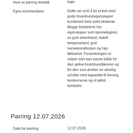
Køln
Hvor er parring foretatt:
Dette ser ut til å bli et kull med
Egne kommentarer:
gode brukshundegenskaper
kombinert med solid eksteriør.
Begge foreldrene har
egenskaper som kjennetegnes
av god arbeidslyst, stabilt
temperament, god
nervekonstitusjon og høy
førbarhet. Forventningen er
valper som kan passe både for
den aktive brukshundføreren og
for den som ønsker en allsidig
schäfer med kapasitet til trening,
konkurranse og et aktivt
familieliv.
Parring 12.07.2026
12.07.2026
Dato for parring: