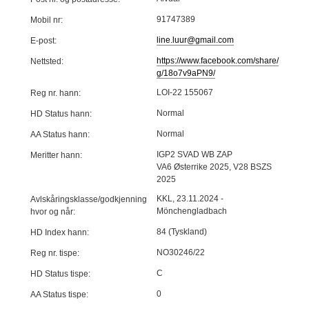
91747389
Mobil nr:
line.luur@gmail.com
E-post:
https://www.facebook.com/
share/
Nettsted:
g/18o7v9aPN9/
LOI-22 155067
Reg nr. hann:
Normal
HD Status hann:
Normal
AA Status hann:
IGP2 SVAD WB ZAP
Meritter hann:
VA6 Østerrike 2025, V28 BSZS
2025
KKL, 23.11.2024 -
Avlskåringsklasse/godkjenning
Mönchengladbach
hvor og når:
84 (Tyskland)
HD Index hann:
NO30246/22
Reg nr. tispe:
C
HD Status tispe:
0
AA Status tispe: