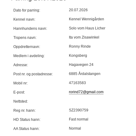
20.07.2026
Dato for parring:
Kennel Wennigården
Kennel navn:
Solo vom Haus Licher
Hannhundens navn:
Ita vom Zisawinkel
Tispens navn:
Ronny Rinde
Oppdretternavn:
Kongsberg
Medlem i avdeling:
Hagavegen 24
Adresse:
6885 Årdalstangen
Post nr. og postadresse:
47163583
Mobil nr:
rorind72@gmail.com
E-post:
Nettsted:
SZ2390759
Reg nr. hann:
Fast normal
HD Status hann:
Normal
AA Status hann: