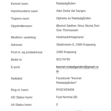
Røstadgården
Kennel navn:
Aiko Della Val Sangro
Hannhundens navn:
Ophelia av Røstadgården
Tispens navn:
Øyvind Sæther, Nina Storrø,Tom
Oppdretternavn:
Ove Thomassen
Hedmark/Helgeland
Medlem i avdeling:
Stadirveien 8, 2480 Koppang
Adresse:
2480 Koppang
Post nr. og postadresse:
95279795
Mobil nr:
kennel.rostadgarden@gmail.co
E-post:
m
Facebook-*Kennel
Nettsted:
Røstadgården*
ROI23/59406
Reg nr. hann:
Fast Normal (B)
HD Status hann:
0
AA Status hann: