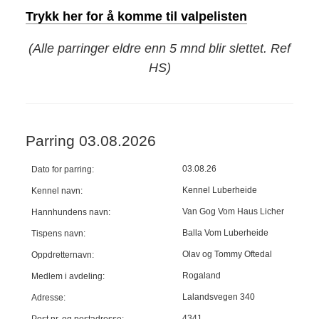
Trykk her for å komme til valpelisten
(Alle parringer eldre enn 5 mnd blir slettet. Ref
HS)
Parring 03.08.2026
03.08.26
Dato for parring:
Kennel Luberheide
Kennel navn:
Van Gog Vom Haus Licher
Hannhundens navn:
Balla Vom Luberheide
Tispens navn:
Olav og Tommy Oftedal
Oppdretternavn:
Rogaland
Medlem i avdeling:
Lalandsvegen 340
Adresse:
4341