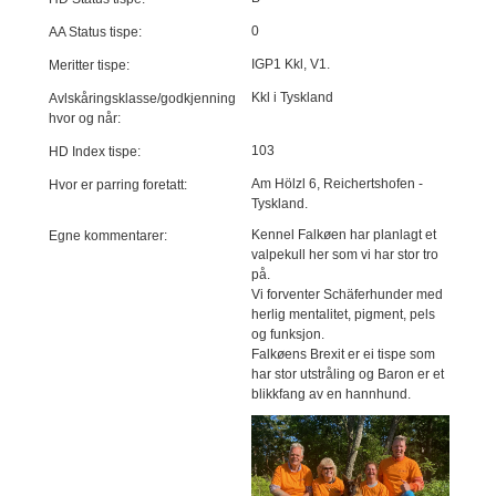
0
AA Status tispe:
IGP1 Kkl, V1.
Meritter tispe:
Kkl i Tyskland
Avlskåringsklasse/godkjenning
hvor og når:
103
HD Index tispe:
Am Hölzl 6, Reichertshofen -
Hvor er parring foretatt:
Tyskland.
Kennel Falkøen har planlagt et
Egne kommentarer:
valpekull her som vi har stor tro
på.
Vi forventer Schäferhunder med
herlig mentalitet, pigment, pels
og funksjon.
Falkøens Brexit er ei tispe som
har stor utstråling og Baron er et
blikkfang av en hannhund.