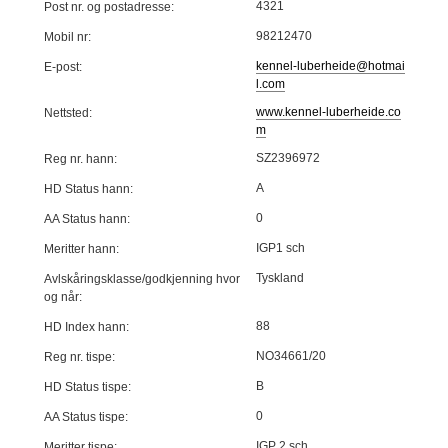
4321
Post nr. og postadresse:
98212470
Mobil nr:
kennel-luberheide@hotmai
E-post:
l.com
www.kennel-luberheide.co
Nettsted:
m
SZ2396972
Reg nr. hann:
A
HD Status hann:
0
AA Status hann:
IGP1 sch
Meritter hann:
Tyskland
Avlskåringsklasse/godkjenning hvor
og når:
88
HD Index hann:
NO34661/20
Reg nr. tispe:
B
HD Status tispe:
0
AA Status tispe:
IGP 2 sch
Meritter tispe: