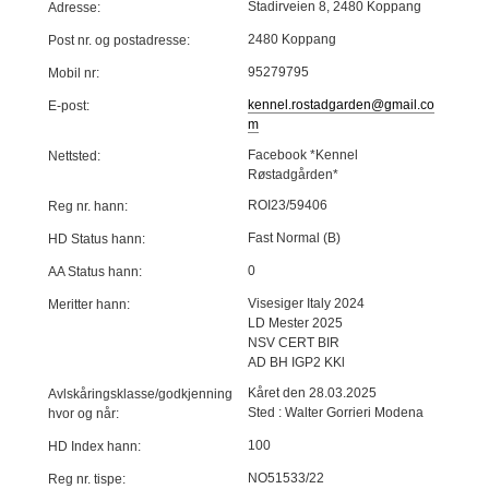
Stadirveien 8, 2480 Koppang
Adresse:
2480 Koppang
Post nr. og postadresse:
95279795
Mobil nr:
kennel.rostadgarden@gmail.co
E-post:
m
Facebook *Kennel
Nettsted:
Røstadgården*
ROI23/59406
Reg nr. hann:
Fast Normal (B)
HD Status hann:
0
AA Status hann:
Visesiger Italy 2024
Meritter hann:
LD Mester 2025
NSV CERT BIR
AD BH IGP2 KKl
Kåret den 28.03.2025
Avlskåringsklasse/godkjenning
Sted : Walter Gorrieri Modena
hvor og når:
100
HD Index hann:
NO51533/22
Reg nr. tispe: