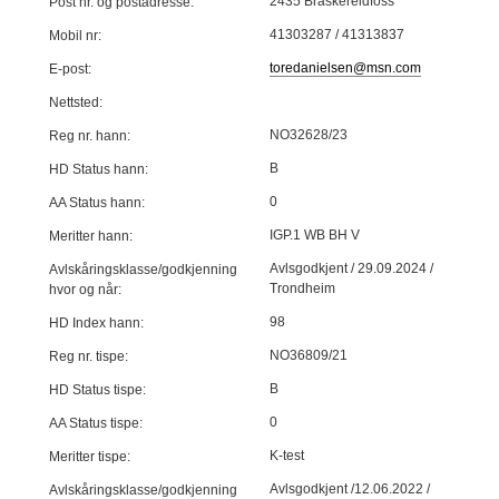
2435 Braskereidfoss
Post nr. og postadresse:
41303287 / 41313837
Mobil nr:
toredanielsen@msn.com
E-post:
Nettsted:
NO32628/23
Reg nr. hann:
B
HD Status hann:
0
AA Status hann:
IGP.1 WB BH V
Meritter hann:
Avlsgodkjent / 29.09.2024 /
Avlskåringsklasse/godkjenning
Trondheim
hvor og når:
98
HD Index hann:
NO36809/21
Reg nr. tispe:
B
HD Status tispe:
0
AA Status tispe:
K-test
Meritter tispe:
Avlsgodkjent /12.06.2022 /
Avlskåringsklasse/godkjenning