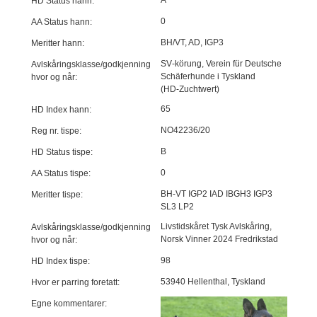
HD Status hann:
0
AA Status hann:
BH/VT, AD, IGP3
Meritter hann:
SV‑körung, Verein für Deutsche
Avlskåringsklasse/godkjenning
Schäferhunde i Tyskland
hvor og når:
(HD‑Zuchtwert)
65
HD Index hann:
NO42236/20
Reg nr. tispe:
B
HD Status tispe:
0
AA Status tispe:
BH-VT IGP2 IAD IBGH3 IGP3
Meritter tispe:
SL3 LP2
Livstidskåret Tysk Avlskåring,
Avlskåringsklasse/godkjenning
Norsk Vinner 2024 Fredrikstad
hvor og når:
98
HD Index tispe:
53940 Hellenthal, Tyskland
Hvor er parring foretatt:
Egne kommentarer: