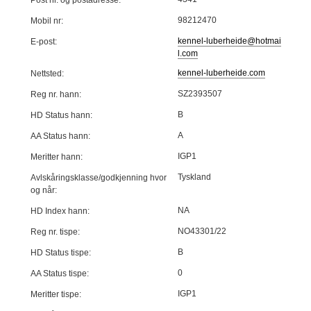
Post nr. og postadresse:
98212470
Mobil nr:
kennel-luberheide@hotmai
E-post:
l.com
kennel-luberheide.com
Nettsted:
SZ2393507
Reg nr. hann:
B
HD Status hann:
A
AA Status hann:
IGP1
Meritter hann:
Tyskland
Avlskåringsklasse/godkjenning hvor
og når:
NA
HD Index hann:
NO43301/22
Reg nr. tispe:
B
HD Status tispe:
0
AA Status tispe:
IGP1
Meritter tispe: