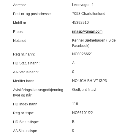
Lønnvegen 4
Adresse:
7058 Charlottenlund
Post nr. og postadresse:
45392910
Mobil nr:
rinasp@gmail.com
E-post:
Kennel Sjetnehagen ( Side
Nettsted:
Facebook)
NO30266/21
Reg nr. hann:
A
HD Status hann:
0
AA Status hann:
NO UCH BH-VT IGP3
Meritter hann:
Godkjent fir avl
Avlskåringsklasse/godkjenning
hvor og når:
118
HD Index hann:
NO56101/22
Reg nr. tispe:
B
HD Status tispe:
0
AA Status tispe: