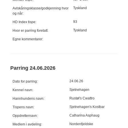
Tyskland
Avlskåringsklasse/godkjenning hvor
og når:
93
HD Index tispe:
Tyskland
Hvor er parring foretatt:
Egne kommentarer:
Parring 24.06.2026
24.06.26
Dato for parring:
Sjetnehagen
Kennel navn:
Rustøl's Cwattro
Hannhundens navn:
Sjetnehagen's Kostbar
Tispens navn:
Catharina Asphaug
Oppdretternavn:
Nordenfjeldske
Medlem i avdeling: