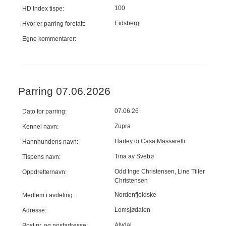
100
HD Index tispe:
Eidsberg
Hvor er parring foretatt:
Egne kommentarer:
Parring 07.06.2026
07.06.26
Dato for parring:
Zupra
Kennel navn:
Harley di Casa Massarelli
Hannhundens navn:
Tina av Svebø
Tispens navn:
Odd Inge Christensen, Line Tiller
Oppdretternavn:
Christensen
Nordenfjeldske
Medlem i avdeling:
Lomsjødalen
Adresse:
Alvdal
Post nr. og postadresse: