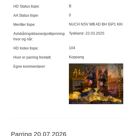
B
HD Status tispe:
0
AA Status tispe:
NUCH NSV WB AD BH IGP1 KKl
Meritter tispe:
Tyskland -22.03.2025
Avlskåringsklasse/godkjenning
hvor og når:
104
HD Index tispe:
Koppang
Hvor er parring foretatt:
Egne kommentarer:
Parring 20.07.2026