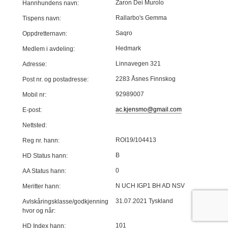
Zaron Dei Murolo
Hannhundens navn:
Rallarbo's Gemma
Tispens navn:
Saqro
Oppdretternavn:
Hedmark
Medlem i avdeling:
Linnavegen 321
Adresse:
2283 Åsnes Finnskog
Post nr. og postadresse:
92989007
Mobil nr:
ac.kjensmo@gmail.com
E-post:
Nettsted:
ROI19/104413
Reg nr. hann:
B
HD Status hann:
0
AA Status hann:
N UCH IGP1 BH AD NSV
Meritter hann:
31.07.2021 Tyskland
Avlskåringsklasse/godkjenning
hvor og når:
101
HD Index hann: