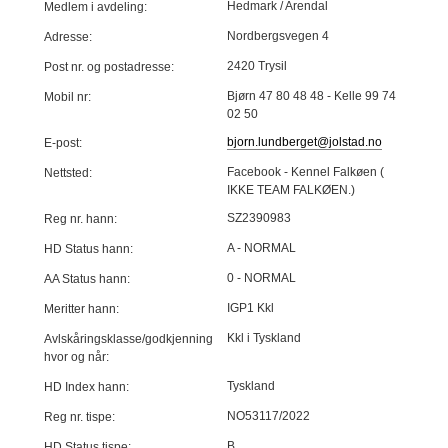
Hedmark / Arendal
Medlem i avdeling:
Nordbergsvegen 4
Adresse:
2420 Trysil
Post nr. og postadresse:
Bjørn 47 80 48 48 - Kelle 99 74
Mobil nr:
02 50
bjorn.lundberget@jolstad.no
E-post:
Facebook - Kennel Falkøen (
Nettsted:
IKKE TEAM FALKØEN.)
SZ2390983
Reg nr. hann:
A - NORMAL
HD Status hann:
0 - NORMAL
AA Status hann:
IGP1 Kkl
Meritter hann:
Kkl i Tyskland
Avlskåringsklasse/godkjenning
hvor og når:
Tyskland
HD Index hann:
NO53117/2022
Reg nr. tispe:
B
HD Status tispe: