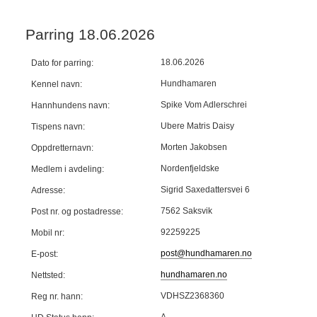
Parring 18.06.2026
18.06.2026
Dato for parring:
Hundhamaren
Kennel navn:
Spike Vom Adlerschrei
Hannhundens navn:
Ubere Matris Daisy
Tispens navn:
Morten Jakobsen
Oppdretternavn:
Nordenfjeldske
Medlem i avdeling:
Sigrid Saxedattersvei 6
Adresse:
7562 Saksvik
Post nr. og postadresse:
92259225
Mobil nr:
post@hundhamaren.no
E-post:
hundhamaren.no
Nettsted:
VDHSZ2368360
Reg nr. hann:
A