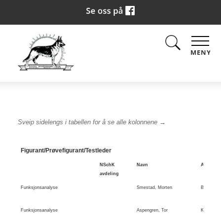
MENY
Sveip sidelengs i tabellen for å se alle kolonnene →
Figurant/Prøvefigurant/Testleder
NSchK
Navn
Adresse
avdeling
Funksjonsanalyse
Smestad, Morten
Belgerudv
Funksjonsanalyse
Aspengren, Tor
Krokstran