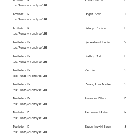
Testleder - K-
Vetaas, Karen
Storevard
test/Funksjonsanalyse/MH
Testleder - K-
Hagen, Arvid
Tunfjellvn
test/Funksjonsanalyse/MH
Testleder - K-
Sallaup, Per Arvid
Postboks
test/Funksjonsanalyse/MH
Testleder - K-
Bjerkestrand, Bente
Vågatjønn
test/Funksjonsanalyse/MH
Testleder - K-
Brattøy, Odd
Flatøyvei
test/Funksjonsanalyse/MH
Testleder - K-
Vie, Geir
Sandal
test/Funksjonsanalyse/MH
Testleder - K-
Rånes, Trine Madsen
Sundland
test/Funksjonsanalyse/MH
Testleder - K-
Antonsen, Ellinor
Dalsaune
test/Funksjonsanalyse/MH
Testleder - K-
Syvertsen, Marius
Hårråveg
test/Funksjonsanalyse/MH
Testleder - K-
Eggan, Ingvild Suren
Sætnanve
test/Funksjonsanalyse/MH