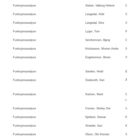
Funksjonsanalyse
Stølan, Valborg Helene
Grindavn
Funksjonsanalyse
Langedal, Arild
Sandgata
Funksjonsanalyse
Langedal, Else
Sandgate
Funksjonsanalyse
Lygre, Tom
Postboks
Funksjonsanalyse
Sembsmoen, Bjørg
Gomsrudv
Funksjonsanalyse
Kristiansen, Morten Andre
Sandbekk
Funksjonsanalyse
Engebretsen, Bente
Sandmode
Funksjonsanalyse
Sanden, Heidi
Øvre Lun
Funksjonsanalyse
Godeseth, Kari
Åslandsve
Funksjonsanalyse
Karlsen, Marit
Gamle Ma
Leilnr.9 A
Funksjonsanalyse
Forster, Shirley Ore
Vågsbygd
Funksjonsanalyse
Kjelland, Steinar
Kuttervei
Funksjonsanalyse
Strædet, Kari
Kuttervei
Funksjonsanalyse
Olsen, Ole Kristian
Skaveløk