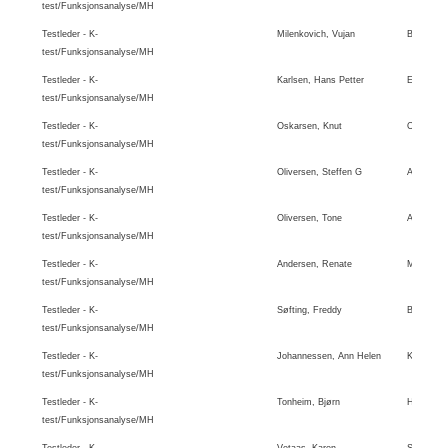
test/Funksjonsanalyse/MH
Testleder - K-
Milenkovich, Vujan
Bøbakken
test/Funksjonsanalyse/MH
Testleder - K-
Karlsen, Hans Petter
Edwin Wa
test/Funksjonsanalyse/MH
Testleder - K-
Oskarsen, Knut
Otto Amu
test/Funksjonsanalyse/MH
Testleder - K-
Oliversen, Steffen G
Asperhole
test/Funksjonsanalyse/MH
Testleder - K-
Oliversen, Tone
Asperhole
test/Funksjonsanalyse/MH
Testleder - K-
Andersen, Renate
Moen 46
test/Funksjonsanalyse/MH
Testleder - K-
Søfting, Freddy
Breimyrå
test/Funksjonsanalyse/MH
Testleder - K-
Johannessen, Ann Helen
Kvernhus
test/Funksjonsanalyse/MH
Testleder - K-
Tonheim, Bjørn
Hordnesv
test/Funksjonsanalyse/MH