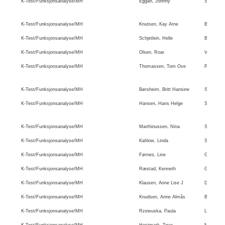
K-Test/Funksjonsanalyse/MH
Eggan, Johnny
Sætnanve
K-Test/Funksjonsanalyse/MH
Knutsen, Kay Arne
Brynjeveg
K-Test/Funksjonsanalyse/MH
Schjetlein, Helle
Brynjeveg
K-Test/Funksjonsanalyse/MH
Olsen, Roar
Vennavei
K-Test/Funksjonsanalyse/MH
Thomassen, Tom Ove
Postboks
K-Test/Funksjonsanalyse/MH
Børsheim, Britt Hansine
Svenskve
K-Test/Funksjonsanalyse/MH
Hansen, Hans Helge
Svenskve
K-Test/Funksjonsanalyse/MH
Marthinussen, Nina
Svenskve
K-Test/Funksjonsanalyse/MH
Kahlow, Linda
Sankthan
K-Test/Funksjonsanalyse/MH
Førnes, Line
Gamle Ne
K-Test/Funksjonsanalyse/MH
Ræstad, Kenneth
Gamle Ne
K-Test/Funksjonsanalyse/MH
Klausen, Anne Lise J
Dunderla
K-Test/Funksjonsanalyse/MH
Knudsen, Anne Almås
Brinken 1
K-Test/Funksjonsanalyse/MH
Rzewuska, Paula
Laukamm