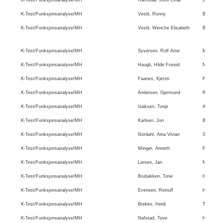
K-Test/Funksjonsanalyse/MH
Ramsdal, John Einar
Joneløke
K-Test/Funksjonsanalyse/MH
Vestli, Ronny
Bjerkevn 
K-Test/Funksjonsanalyse/MH
Vestli, Wenche Elisabeth
Bjerkevn 
K-Test/Funksjonsanalyse/MH
Syversen, Rolf Arne
Melbyvei
K-Test/Funksjonsanalyse/MH
Haugli, Hilde Foseid
Nordre Di
K-Test/Funksjonsanalyse/MH
Faanes, Kjersti
Frogneral
K-Test/Funksjonsanalyse/MH
Andersen, Gjermund
Rolstadgr
K-Test/Funksjonsanalyse/MH
Isaksen, Tonje
Arteidveg
K-Test/Funksjonsanalyse/MH
Karlsen, Jon
Bernhard
K-Test/Funksjonsanalyse/MH
Nordahl, Aina Vivian
Styrivege
K-Test/Funksjonsanalyse/MH
Winger, Anneth
Franshus
K-Test/Funksjonsanalyse/MH
Larsen, Jan
Nygata 1
K-Test/Funksjonsanalyse/MH
Brubakken, Tone
Harasjøv
K-Test/Funksjonsanalyse/MH
Evensen, Reinulf
Harasjøv
K-Test/Funksjonsanalyse/MH
Brekke, Heidi
Tangenve
K-Test/Funksjonsanalyse/MH
Nafstad, Tove
Herstadh