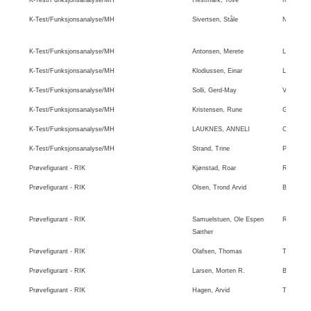
K-Test/Funksjonsanalyse/MH
Hestmark, Tove
Nesnavn 
K-Test/Funksjonsanalyse/MH
Sivertsen, Ståle
Nesnavn.
K-Test/Funksjonsanalyse/MH
Antonsen, Merete
Lanesvei
K-Test/Funksjonsanalyse/MH
Klodiussen, Einar
Lanesveg
K-Test/Funksjonsanalyse/MH
Solli, Gerd-May
Vikaveien
K-Test/Funksjonsanalyse/MH
Kristensen, Rune
Gråtindve
K-Test/Funksjonsanalyse/MH
LAUKNES, ANNELI
Oldersnei
K-Test/Funksjonsanalyse/MH
Strand, Trine
Postboks
Prøvefigurant - RIK
Kjønstad, Roar
Røhrtsvei
Prøvefigurant - RIK
Olsen, Trond Arvid
Bråtenvei
Prøvefigurant - RIK
Samuelstuen, Ole Espen
Ringgata
Sæther
Prøvefigurant - RIK
Olafsen, Thomas
Trollerud
Prøvefigurant - RIK
Larsen, Morten R.
Brattebøv
Prøvefigurant - RIK
Hagen, Arvid
Tunfjellvn