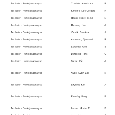
Testleder - Funksjonsanalyse
Traaholt, Anne-Marit
Båstadve
Testleder - Funksjonsanalyse
Kirkemo, Lise Ulleberg
Rovenvn 
Testleder - Funksjonsanalyse
Haugli, Hilde Foseid
Nordre Di
Testleder - Funksjonsanalyse
Gjetrang, Gro
Johan Sv
Testleder - Funksjonsanalyse
Vedvik, Jon-Arne
Johan Sv
Testleder - Funksjonsanalyse
Andersen, Gjermund
Rolstadgr
Testleder - Funksjonsanalyse
Langedal, Arild
Sandgata
Testleder - Funksjonsanalyse
Lundsrud, Terje
Ole B Ber
Testleder - Funksjonsanalyse
Sæbø, Pål
Joadalen 
Testleder - Funksjonsanalyse
Vagle, Svein-Egil
Kommand
Testleder - Funksjonsanalyse
Løyning, Karl
Arne Garb
Testleder - Funksjonsanalyse
Eltervåg, Bengt
Brattebøv
Testleder - Funksjonsanalyse
Larsen, Morten R.
Brattebøv