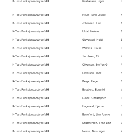
K-Test/Funksjonsanalyse/MH
Kristiansen, Inger
Hubrovei
K-Test/Funksjonsanalyse/MH
Heum, Eirin Lovise
Nedre Me
K-Test/Funksjonsanalyse/MH
Johansen, Tina
Meiersvin
K-Test/Funksjonsanalyse/MH
Uldal, Helene
Sleipners
K-Test/Funksjonsanalyse/MH
Gjevestad, Heidi
Bjørkeda
K-Test/Funksjonsanalyse/MH
Willems, Eloïse
Revheims
K-Test/Funksjonsanalyse/MH
Jacobsen, Eli
Kvernala
K-Test/Funksjonsanalyse/MH
Oliversen, Steffen G
Asperhole
K-Test/Funksjonsanalyse/MH
Oliversen, Tone
Asperhole
K-Test/Funksjonsanalyse/MH
Berge, Hege
Nærbøgat
K-Test/Funksjonsanalyse/MH
Eystberg, Borghild
Vigre 63
K-Test/Funksjonsanalyse/MH
Lunde, Christopher
Helleveie
K-Test/Funksjonsanalyse/MH
Hageland, Bjørnar
Skonnertv
K-Test/Funksjonsanalyse/MH
Berrefjord, Linn Anette
Vennesla
K-Test/Funksjonsanalyse/MH
Kristofersen, Trine Linn
Lianeveg
K-Test/Funksjonsanalyse/MH
Nesse, Nils-Birger
Prahlsv 8