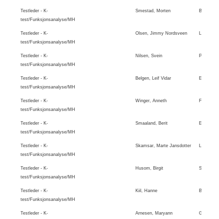
Testleder - K-
Smestad, Morten
Belgerudv
test/Funksjonsanalyse/MH
Testleder - K-
Olsen, Jimmy Nordsveen
Langhusse
test/Funksjonsanalyse/MH
Testleder - K-
Nilsen, Svein
Plogveien
test/Funksjonsanalyse/MH
Testleder - K-
Belgen, Leif Vidar
Eikebergv
test/Funksjonsanalyse/MH
Testleder - K-
Winger, Anneth
Franshus
test/Funksjonsanalyse/MH
Testleder - K-
Smaaland, Berit
Eklevege
test/Funksjonsanalyse/MH
Testleder - K-
Skamsar, Marte Jansdotter
Lyngvege
test/Funksjonsanalyse/MH
Testleder - K-
Husom, Birgit
Stuvengv
test/Funksjonsanalyse/MH
Testleder - K-
Kiil, Hanne
Barstadv
test/Funksjonsanalyse/MH
Testleder - K-
Arnesen, Maryann
Galsrødve