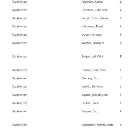
Karaktertest
Andersen, Karina
Ødegårdv
Karaktertest
Pettersen, John Arne
Ødegårdv
Karaktertest
Berndt, Tove Johanne
Hasle Tra
Karaktertest
Håkonsen, Trond
Hasleveie
Karaktertest
Olsen, Per Ingar
Rynnings 
Karaktertest
Winther, Oddbjørn
Bodalsvei
Karaktertest
Belgen, Leif Vidar
Eikebergv
Karaktertest
Hansen, Sølvi Irene
Langsbak
Karaktertest
Gjetrang, Gro
Johan Sv
Karaktertest
Vedvik, Jon-Arne
Johan Sv
Karaktertest
Sawala, Rita Brustad
Finnsrud
Karaktertest
Larsen, Frode
Anders Rø
Karaktertest
Frogner, Jan
Kopstad 
Karaktertest
Kristiansen, Morten Andre
Sandbekk