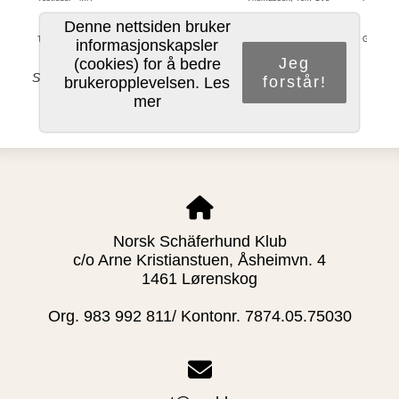
Denne nettsiden bruker
Testleder - MH
Ræstad, Kenneth
Gamle Ne
informasjonskapsler
Jeg
(cookies) for å bedre
Sist oppdatert 22.10.2019 kl. 11:36
forstår!
brukeropplevelsen.
Les
mer
Norsk Schäferhund Klub
c/o Arne Kristianstuen, Åsheimvn. 4
1461 Lørenskog
Org. 983 992 811/ Kontonr. 7874.05.75030