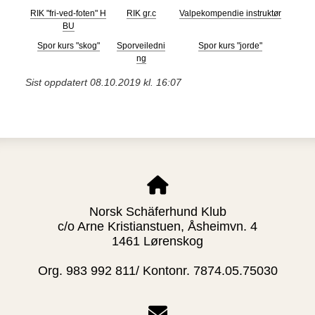
RIK "fri-ved-foten" H
RIK gr.c
Valpekompendie instruktør
BU
Spor kurs "skog"
Sporveiledni
Spor kurs "jorde"
ng
Sist oppdatert 08.10.2019 kl. 16:07
Norsk Schäferhund Klub
c/o Arne Kristianstuen, Åsheimvn. 4
1461 Lørenskog
Org. 983 992 811/ Kontonr. 7874.05.75030