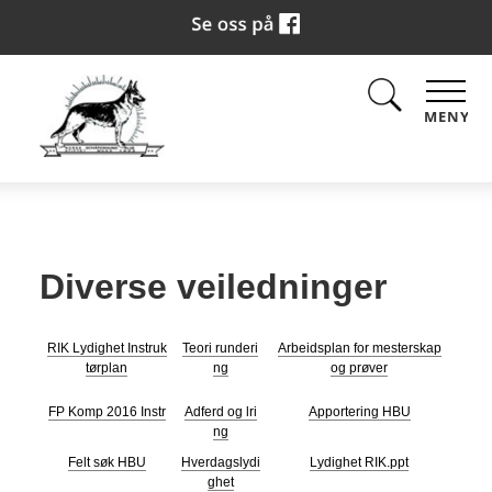
MENY
Diverse veiledninger
RIK Lydighet Instruk
Teori runderi
Arbeidsplan for mesterskap
tørplan
ng
og prøver
FP Komp 2016 Instr
Adferd og lri
Apportering HBU
ng
Felt søk HBU
Hverdagslydi
Lydighet RIK.ppt
ghet