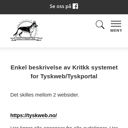
MENY
Enkel beskrivelse av Kritkk systemet
for Tyskweb/Tyskportal
Det skilles mellom 2 websider.
https://tyskweb.no/