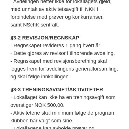
- Avdelingen hefter ikke for lokallagets gjeld,
med unntak av aktivitetsavgift til NKK i
forbindelse med prøver og konkurranser,
samt NSchK sentralt.
§3-2 REVISJON/REGNSKAP
- Regnskapet revideres 1 gang hvert år.
- Dette gjøres av revisor i tilhørende avdeling.
- Regnskapet med revisjonsberetning skal
legges frem for avdelingens generalforsamling,
og skal følge innkallingen.
§3-3 TRENINGSAVGIFT/AKTIVITETER
- Lokallaget kan ikke ha en treningsavgift som
overstiger NOK 500,00.
- Aktivitetene skal minimum følge de program
klubben har valgt som sine.
- Lokallagene kan avholde prøver og