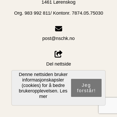
1461 Lørenskog
Org. 983 992 811/ Kontonr. 7874.05.75030
post@nschk.no
Del nettside
Denne nettsiden bruker
informasjonskapsler
Jeg
(cookies) for å bedre
PERSONVERNERKLÆRING
forstår!
brukeropplevelsen.
Les
mer
LOGG INN