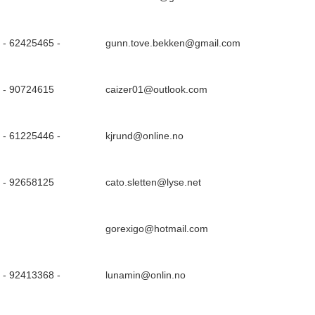
- 62425465 -
gunn.tove.bekken@gmail.com
 - 90724615
caizer01@outlook.com
- 61225446 -
kjrund@online.no
 - 92658125
cato.sletten@lyse.net
gorexigo@hotmail.com
- 92413368 -
lunamin@onlin.no