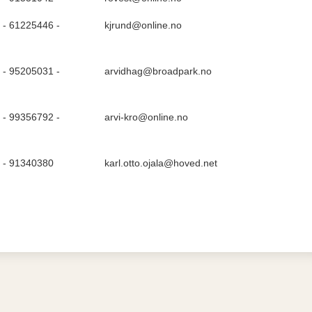
- 61225446 -
kjrund@online.no
- 95205031 -
arvidhag@broadpark.no
- 99356792 -
arvi-kro@online.no
 - 91340380
karl.otto.ojala@hoved.net