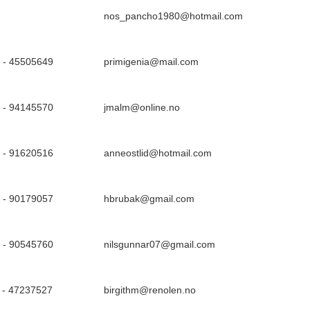
nos_pancho1980@hotmail.com
 - 45505649
primigenia@mail.com
 - 94145570
jmalm@online.no
 - 91620516
anneostlid@hotmail.com
 - 90179057
hbrubak@gmail.com
 - 90545760
nilsgunnar07@gmail.com
 - 47237527
birgithm@renolen.no