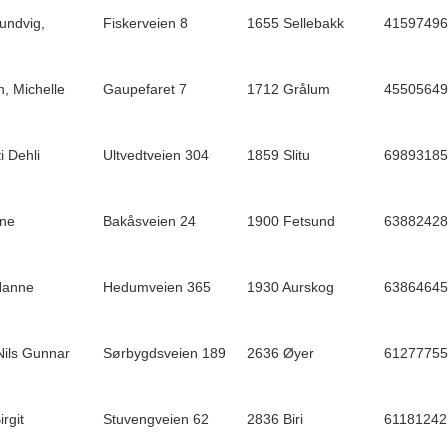
undvig,
Fiskerveien 8
1655 Sellebakk
41597496
, Michelle
Gaupefaret 7
1712 Grålum
45505649
i Dehli
Ultvedtveien 304
1859 Slitu
69893185
nne
Bakåsveien 24
1900 Fetsund
63882428
Hanne
Hedumveien 365
1930 Aurskog
63864645
Nils Gunnar
Sørbygdsveien 189
2636 Øyer
61277755
rgit
Stuvengveien 62
2836 Biri
61181242