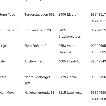
Gunn Tove
Torgerstuvegen 551
2406 Elverum
91749817 
91749817
, Elisabeth
Bronkavegen 120
2435
90724615
Braskereidfoss
Kjell
Øvre Roåker 2
2653 Vestre
90992695 
Gausdal
90992695
Cato
Austbøvn 26
4085 Hundvåg
51549543
rethe
Nedre Stiaberget
5179 Godvik
90566356
109
Kari Meyer
Hellebakkgrenda 31
5215 Lysekloster
56304538 
92413368