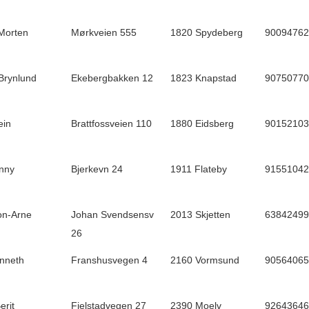
Morten
Mørkveien 555
1820 Spydeberg
90094762
 Brynlund
Ekebergbakken 12
1823 Knapstad
90750770
ein
Brattfossveien 110
1880 Eidsberg
90152103
onny
Bjerkevn 24
1911 Flateby
91551042
on-Arne
Johan Svendsensv
2013 Skjetten
63842499
26
Anneth
Franshusvegen 4
2160 Vormsund
90564065
erit
Fjelstadvegen 27
2390 Moelv
92643646