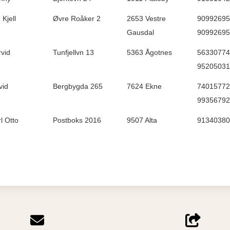
Kjell
Øvre Roåker 2
2653 Vestre
90992695 
Gausdal
90992695
vid
Tunfjellvn 13
5363 Ågotnes
56330774 
95205031
vid
Bergbygda 265
7624 Ekne
74015772 
99356792
l Otto
Postboks 2016
9507 Alta
91340380