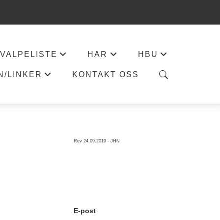
VALPELISTE
HAR
HBU
+
+
+
N/LINKER
KONTAKT OSS
+
Rev 24.09.2019 - JHN
E-post