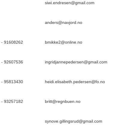
siwi.endresen@gmail.com
anders@navjord.no
 - 91608262
bmikke2@online.no
 - 92607536
ingridjannepedersen@gmail.com
 - 95813430
heidi.elisabeth.pedersen@fo.no
 - 93257182
britt@regnbuen.no
synove.gillingsrud@gmail.com