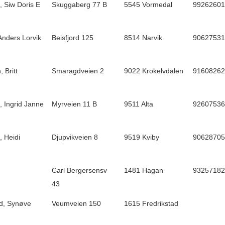
 Siw Doris E
Skuggaberg 77 B
5545 Vormedal
99262601
Anders Lorvik
Beisfjord 125
8514 Narvik
90627531
 Britt
Smaragdveien 2
9022 Krokelvdalen
91608262
 Ingrid Janne
Myrveien 11 B
9511 Alta
92607536
 Heidi
Djupvikveien 8
9519 Kviby
90628705
Carl Bergersensv
1481 Hagan
93257182
43
ud, Synøve
Veumveien 150
1615 Fredrikstad