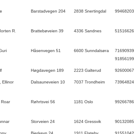
ne
Barstadvegen 204
2838 Snertingdal
99468203
orten R.
Brattebøveien 39
4336 Sandnes
51516626
Guri
Håsenvegen 51
6600 Sunndalsøra
71690939 
91856199
f
Høgdavegen 189
2223 Galterud
92600067
 Ellinor
Dalsauneveien 10
7037 Trondheim
73964824
 Roar
Røhrtsvei 56
1181 Oslo
99266786
unnar
Storveien 24
1624 Gressvik
90132085
onny
Bjerkevn 24
1911 Flateby
91551042