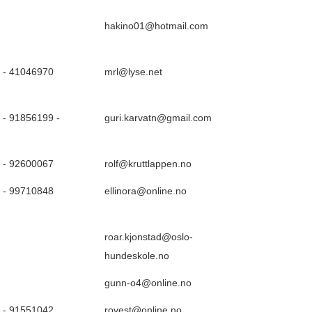
hakino01@hotmail.com
 - 41046970
mrl@lyse.net
- 91856199 -
guri.karvatn@gmail.com
 - 92600067
rolf@kruttlappen.no
 - 99710848
ellinora@online.no
roar.kjonstad@oslo-
hundeskole.no
gunn-o4@online.no
 - 91551042
rovest@online.no