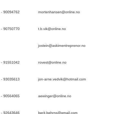
 - 90094762
mortenhansen@online.no
 - 90750770
t.b.vik@online.no
jostein@askimentreprenor.no
 - 91551042
rovest@online.no
 - 93035613
jon-arne.vedvik@hotmail.com
 - 90564065
aewinger@online.no
 - 92643646
berit.behrns@gmail.com