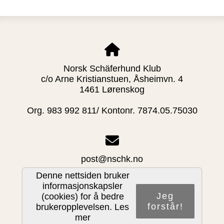
Norsk Schäferhund Klub
c/o Arne Kristianstuen, Åsheimvn. 4
1461 Lørenskog
Org. 983 992 811/ Kontonr. 7874.05.75030
post@nschk.no
Denne nettsiden bruker
informasjonskapsler
Jeg
(cookies) for å bedre
forstår!
brukeropplevelsen.
Les
Del nettside
mer