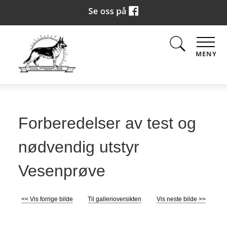
MENY
Forberedelser av test og
nødvendig utstyr
Vesenprøve
<< Vis forrige bilde
Til gallerioversikten
Vis neste bilde >>