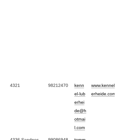
4321
98212470
kenn
www.kennel-lub
el-lub
erheide.com
erhei
de@h
otmai
l.com
4336 Sandnes
99086948
tomm