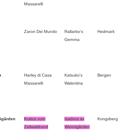
Massarelli
o
Zaron Dei Murolo
Rallarbo's
Hedmark
Gemma
ø
Harley di Casa
Katsuko's
Bergen
Massarelli
Walentina
igården
Kratos vom
Isadora av
Kongsberg
Zellwaldrand
Wennigården