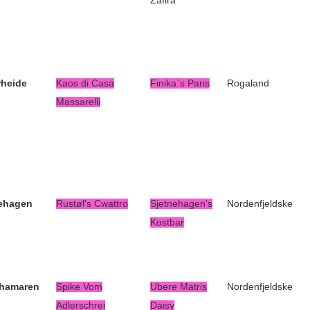
Zafira
heide
Kaos di Casa
Finika`s Paris
Rogaland
Massarelli
ehagen
Rustøl's Cwattro
Sjetnehagen's
Nordenfjeldske
Kostbar
hamaren
Spike Vom
Ubere Matris
Nordenfjeldske
Adlerschrei
Daisy