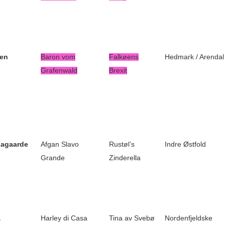
en
Baron vom
Falkøens
Hedmark / Arendal
Grafenwald
Brexit
hagaarde
Afgan Slavo
Rustøl’s
Indre Østfold
Grande
Zinderella
a
Harley di Casa
Tina av Svebø
Nordenfjeldske