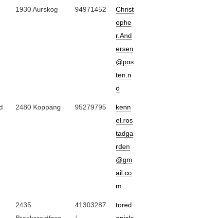
1930 Aurskog
94971452
Christ
ophe
r.And
ersen
@pos
ten.n
o
d
2480 Koppang
95279795
kenn
el.ros
tadga
rden
@gm
ail.co
m
2435
41303287
tored