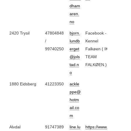
dham
aren.
no
2420 Trysil
47804848
bjorn.
Facebook -
/
lundb
Kennel
99740250
erget
Falkøen ( IKKE
@jols
TEAM
tad.n
FALKØEN.)
o
1880 Eidsberg
41223350
ackle
ppe@
hotm
ail.co
m
Alvdal
91747389
line.lu
https://www.fac