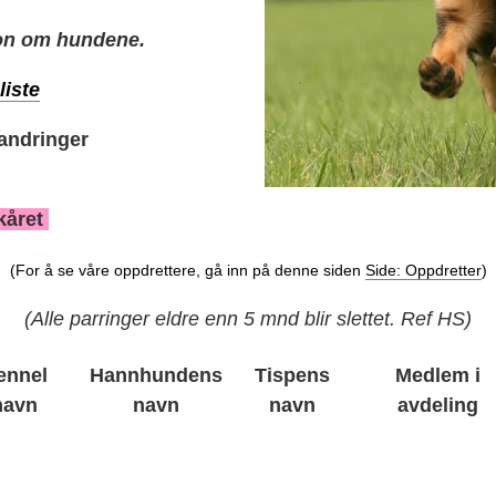
on om hundene.
liste
randringer
kåret
(For å se våre oppdrettere, gå inn på denne siden
Side: Oppdretter
)
(Alle parringer eldre enn 5 mnd blir slettet. Ref HS)
ennel
Hannhundens
Tispens
Medlem i
navn
navn
navn
avdeling