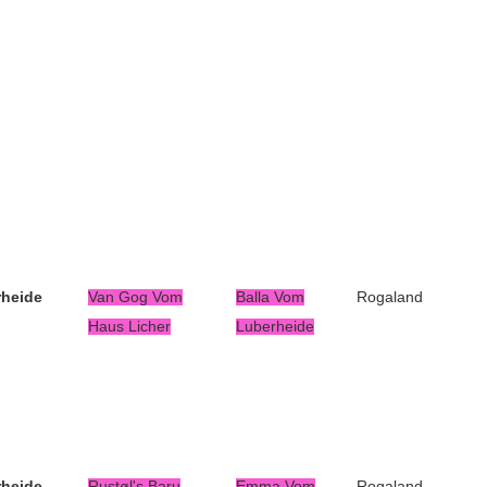
heide
Van Gog Vom
Balla Vom
Rogaland
Haus Licher
Luberheide
heide
Rustøl's Baru
Emma Vom
Rogaland