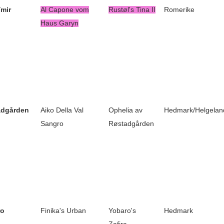
mir
Al Capone vom
Rustøl's Tina II
Romerike
Haus Garyn
adgården
Aiko Della Val
Ophelia av
Hedmark/Helgelan
Sangro
Røstadgården
ro
Finika's Urban
Yobaro's
Hedmark