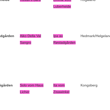
Luberheide
adgården
Aiko Della Val
Ipa av
Hedmark/Helgelan
Sangro
Røstadgården
igården
Solo vom Haus
Ita vom
Kongsberg
Licher
Zisawinkel