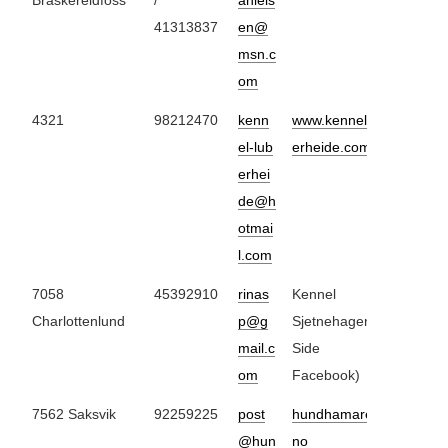
Braskereidfoss
/
aniels
41313837
en@
msn.c
om
4321
98212470
kenn
www.kennel-lub
el-lub
erheide.com
erhei
de@h
otmai
l.com
7058
45392910
rinas
Kennel
Charlottenlund
p@g
Sjetnehagen (
mail.c
Side
om
Facebook)
7562 Saksvik
92259225
post
hundhamaren.
@hun
no