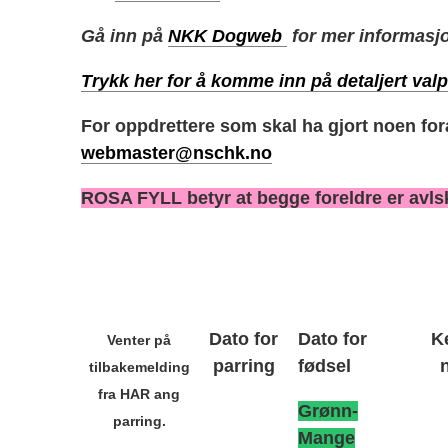
Gå inn på
NKK Dogweb
for mer informasj
Trykk her for å komme inn på detaljert valp
For oppdrettere som skal ha gjort noen fo
webmaster@nschk.no
ROSA FYLL betyr at begge foreldre er avls
Dato for
Dato for
K
Venter på
parring
fødsel
tilbakemelding
fra HAR ang
Grønn-
parring.
Mange