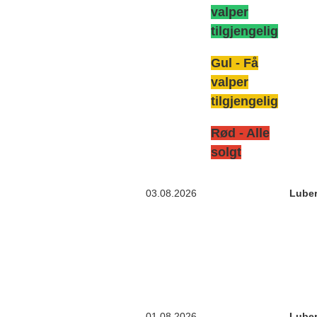
valper
tilgjengelig
Gul - Få
valper
tilgjengelig
Rød - Alle
solgt
03.08.2026
Luber
01.08.2026
Luber