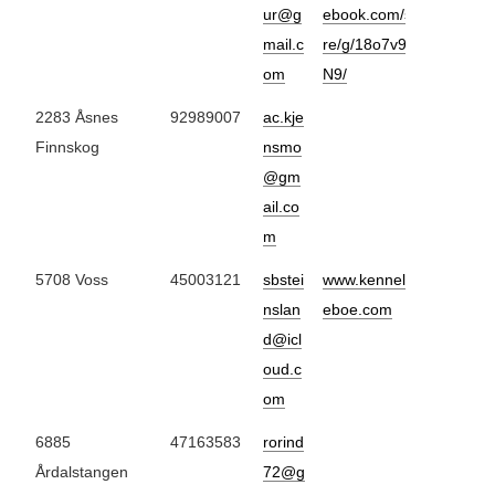
ur@g
ebook.com/
sha
mail.c
re/g/18o7v9aP
om
N9/
2283 Åsnes
92989007
ac.kje
Finnskog
nsmo
@gm
ail.co
m
5708 Voss
45003121
sbstei
www.kennel-sv
nslan
eboe.com
d@icl
oud.c
om
6885
47163583
rorind
Årdalstangen
72@g