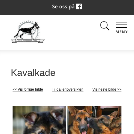
MENY
Kavalkade
<< Vis forrige bilde
Til gallerioversikten
Vis neste bilde >>