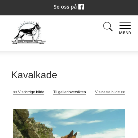
MENY
Kavalkade
<< Vis forrige bilde
Til gallerioversikten
Vis neste bilde >>