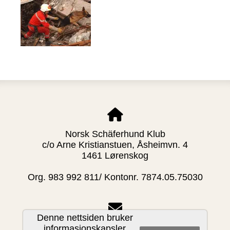
Norsk Schäferhund Klub
c/o Arne Kristianstuen, Åsheimvn. 4
1461 Lørenskog
Org. 983 992 811/ Kontonr. 7874.05.75030
Denne nettsiden bruker
post@nschk.no
informasjonskapsler