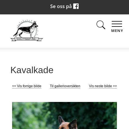
MENY
Kavalkade
<< Vis forrige bilde
Til gallerioversikten
Vis neste bilde >>